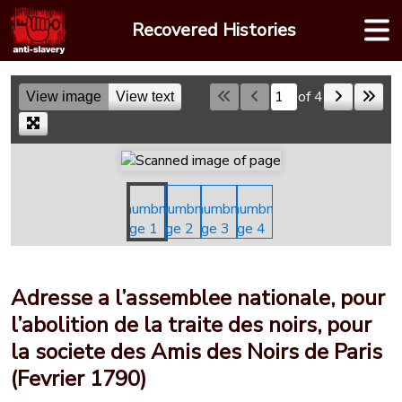
Skip
Recovered Histories
to
content
of 4
View image
View text
Skip to a page
Adresse a l’assemblee nationale, pour
l’abolition de la traite des noirs, pour
la societe des Amis des Noirs de Paris
(Fevrier 1790)